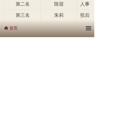
第二名
陈迎
人事行政部
第三名
朱莉
投后管理事业部
第四名
陈若燕
人事行政部
首页
끀
낀
第五名
丁冬
雄安事业部
第六名
赵雯
对公评估事业部
下一篇：
无