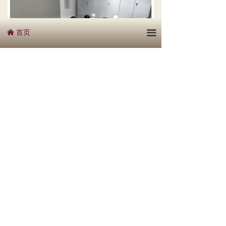
首页
끀
낀
本次培训使大家深入认识到《资产评估
法》加大了对评估机构和评估人员违法行
为的处罚力度，强化了对评估执业的法律
约束；进一步提高了员工风险意识，增强
了员工的风险识别能力，对企业合规文化
建设与完善起到了推进作用。