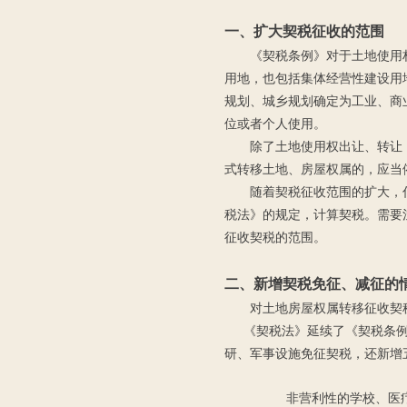
一、
扩大
契税征收的范围
《契税条例》对于土地使用
用地，也包括集体经营性建设用地
规划、城乡规划确定为工业、商
位或者个人使用。
除了土地使用权出让、转让
式转移土地、房屋权属的，应当
随着契税征收范围的扩大，
税法》的规定，计算契税。需要
征收契税的范围。
二
、
新增
契税免征
、
减征的
对土地房屋权属转移征收契
《契税法》延续了《契税条例》
研、军事设施免征契税，还新增
非营利性的学校、医