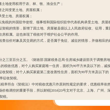
滩土地使用权用于农、林、牧、渔业生产；
妻之间变更土地、房屋权属；
承受土地、房屋权属；
以免税的外国驻华使馆、领事馆和国际组织驻华代表机构承受土地、房屋
征契税的情形，新增了因土地、房屋被县级以上人民政府征收、征用，重
住房权属。这也体现了税收对于维护社会公平的作用。
检查估价对象及其交易的方式，是否属于免征、减征的情形，并做相应的
分之三至百分之五。《财政部 国家税务总局 住房城乡建设部关于调整房地
）给出的税收优惠，对个人购买家庭唯一住房，面积为90平方米及以下的，减
率征收契税；对个人购买家庭第二套改善性住房，面积为90平方米及以下的
税率征收契税。
出的优惠税率符合《契税法》中对税收优惠只作原则性规定的要求，优惠税率依
价格调控的重要手段，所以财税[2016]23号文对于北京、上海、广州
契税。