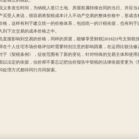
而是独立的税款。
税义务发生时间，为纳税人签订土地、房屋权属转移合同的当日。并应当
产买受人来说，很容易将契税成本计入不动产交易的整体价格中，形成含
价格，这样有利于建立统一的价格体系，包括统一的计税依据，也有利于
入到下次交易的成本价格之中。
直接影响到交易的价格，同样的房屋，能够享受财税[2016]23号文契
师在个人住宅市场价格评估时需要特别注意的影响因素，在运用比较法修
对于《契税条例》，征收范围有了新的变化，针对特殊的交易主体和使用
面以法定的依据，估价师不要忘记把估价报告中契税的法律依据变更为《
和处理方式都待同行共同探索。