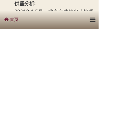
供需分析:
2021年1-5月，北京市共推出土地规
划建面711.56万㎡，成交656.33万㎡，成
首页
끀
낀
交楼面均价21498元/㎡。2021年5月，共
推出土地规划建面77.23万㎡，成交
422.80万㎡。
成交结构:
2021年1-5月，北京市以住宅用地成
交为主，占比65.4%，其次，其他用地成
交占比18.6%。2021年5月，北京市以住