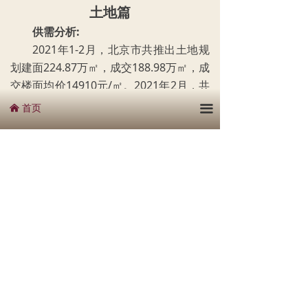
土地篇
供需分析:
2021年1-2月，北京市共推出土地规
划建面224.87万㎡，成交188.98万㎡，成
交楼面均价14910元/㎡。2021年2月，共
推出土地规划建面19.57万㎡，成交
首页
끀
낀
118.23万㎡，同比下降13.19%，成交楼
面均价11580元/㎡，同比下降64.2%。
成交结构:
2021年1-2月，北京市以住宅用地成