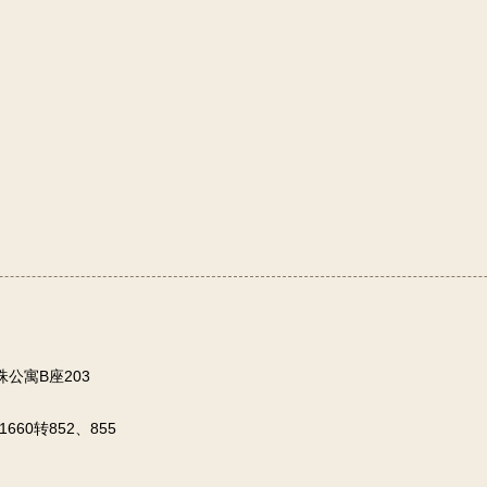
公寓B座203
1660转852、855