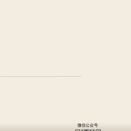
微信公众号