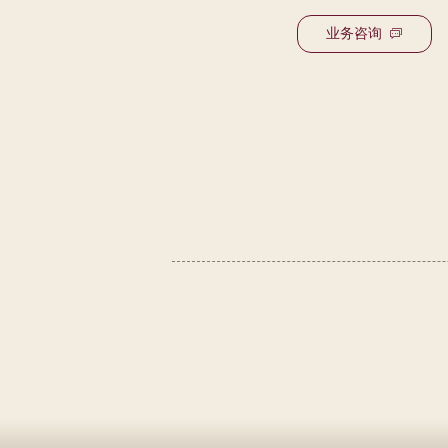
业务咨询
ꀃ